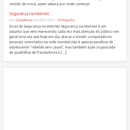
vestido de noiva, assim saberá por onde começar.
Segurança na Internet
por
ClassiNoiva
em 05/11/2011 -
0 Pergunta
Dicas de Segurança na Internet Segurança na Internet é um
assunto que vem merecendo cada vez mais atenção do público em
geral uma vez que hoje em dia, atacar e invadir computadores
pessoais conectados na rede mundial não é apenas peraltice de
adolescente “rebelde sem causa”, mas também ação organizada
de quadrilhas de fraudadores e […]