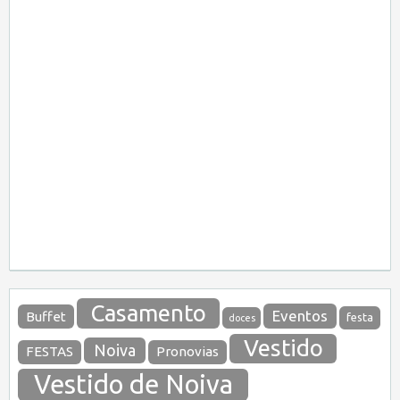
Casamento
Eventos
Buffet
festa
doces
Vestido
Noiva
FESTAS
Pronovias
Vestido de Noiva