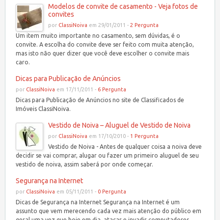
Modelos de convite de casamento - Veja fotos de
convites
por
ClassiNoiva
em 29/01/2011 -
2 Pergunta
Um item muito importante no casamento, sem dúvidas, é o
convite. A escolha do convite deve ser feito com muita atenção,
mas isto não quer dizer que você deve escolher o convite mais
caro.
Dicas para Publicação de Anúncios
por
ClassiNoiva
em 17/11/2011 -
6 Pergunta
Dicas para Publicação de Anúncios no site de Classificados de
Imóveis ClassiNoiva.
Vestido de Noiva – Aluguel de Vestido de Noiva
por
ClassiNoiva
em 17/10/2010 -
1 Pergunta
Vestido de Noiva - Antes de qualquer coisa a noiva deve
decidir se vai comprar, alugar ou fazer um primeiro aluguel de seu
vestido de noiva, assim saberá por onde começar.
Segurança na Internet
por
ClassiNoiva
em 05/11/2011 -
0 Pergunta
Dicas de Segurança na Internet Segurança na Internet é um
assunto que vem merecendo cada vez mais atenção do público em
geral uma vez que hoje em dia, atacar e invadir computadores