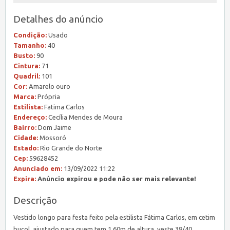
Detalhes do anúncio
Condição:
Usado
Tamanho:
40
Busto:
90
Cintura:
71
Quadril:
101
Cor:
Amarelo ouro
Marca:
Própria
Estilista:
Fatima Carlos
Endereço:
Cecília Mendes de Moura
Bairro:
Dom Jaime
Cidade:
Mossoró
Estado:
Rio Grande do Norte
Cep:
59628452
Anunciado em:
13/09/2022 11:22
Expira:
Anúncio expirou e pode não ser mais relevante!
Descrição
Vestido longo para festa feito pela estilista Fátima Carlos, em cetim
bucol, ajustado para quem tem 1,60m de altura, veste 38/40