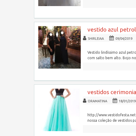
vestido azul petro
SHIRLEIAA
09/04/2019
Vestido lindíssimo azul petr
com salto bem alto. Bojo nos
vestidos cerimoni
ORAMATINA
18/01/2019
http://www.vestidofesta.net 
nossa coleção de vestidos pa