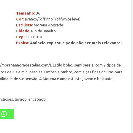
Tamanho:
36
Cor:
Branco/"offinho" (offwhite leve)
Estilista:
Morena Andrade
Cidade:
Rio de Janeiro
Cep:
22081010
Expira:
Anúncio expirou e pode não ser mais relevante!
morenaandradeatelier.com/). Estilo boho, semi sereia, com 2 tipos de
tos de luz e mini pérolas. Ombro a ombro, com alças finas ocultas para
bilidade de suspensão. A Morena é uma estilista jovem e bastante
ondições, lavado, encapado.