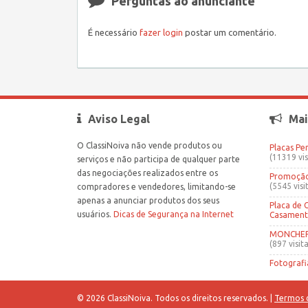
Perguntas ao anunciante
É necessário
fazer login
postar um comentário.
Aviso Legal
Mai
O ClassiNoiva não vende produtos ou
Placas Pe
(11319 vis
serviços e não participa de qualquer parte
das negociações realizados entre os
Promoção 
(5545 visi
compradores e vendedores, limitando-se
apenas a anunciar produtos dos seus
Placa de 
usuários.
Dicas de Segurança na Internet
Casamen
MONCHERR
(897 visita
Fotografi
© 2026 ClassiNoiva. Todos os direitos reservados. |
Termos 