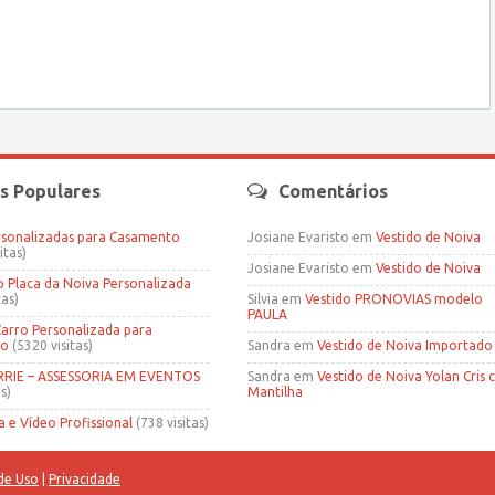
s Populares
Comentários
rsonalizadas para Casamento
Josiane Evaristo
em
Vestido de Noiva
itas)
Josiane Evaristo
em
Vestido de Noiva
Placa da Noiva Personalizada
tas)
Silvia
em
Vestido PRONOVIAS modelo
PAULA
Carro Personalizada para
to
(5320 visitas)
Sandra
em
Vestido de Noiva Importado
IE – ASSESSORIA EM EVENTOS
Sandra
em
Vestido de Noiva Yolan Cris
s)
Mantilha
a e Vídeo Profissional
(738 visitas)
de Uso
|
Privacidade