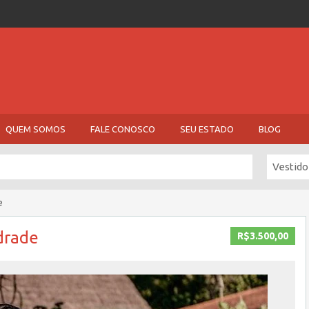
QUEM SOMOS
FALE CONOSCO
SEU ESTADO
BLOG
Vestido
e
drade
R$3.500,00