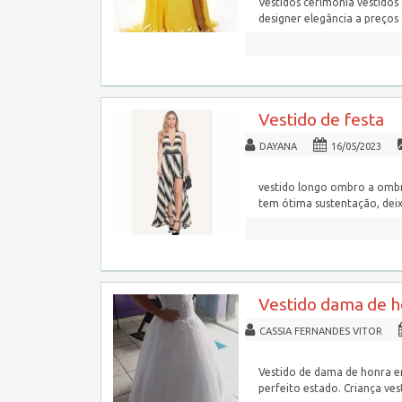
Vestidos cerimónia vestidos
designer elegância a preços a
Vestido de festa
DAYANA
16/05/2023
vestido longo ombro a ombr
tem ótima sustentação, dei
Vestido dama de 
CASSIA FERNANDES VITOR
Vestido de dama de honra e
perfeito estado. Criança ve