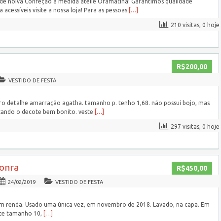
 de noiva Confeção à medida ateliê Oramatina! Garantimos qualidade
 acessíveis visite a nossa loja! Para as pessoas
[…]
210 visitas, 0 hoje
R$200,00
VESTIDO DE FESTA
o detalhe amarração agatha. tamanho p. tenho 1,68. não possui bojo, mas
xando o decote bem bonito. veste
[…]
297 visitas, 0 hoje
honra
R$450,00
24/02/2019
VESTIDO DE FESTA
m renda. Usado uma única vez, em novembro de 2018. Lavado, na capa. Em
ste tamanho 10,
[…]