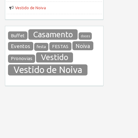
Vestido de Noiva
Casamento
Buffet
doces
Noiva
Eventos
FESTAS
festa
Vestido
Pronovias
Vestido de Noiva