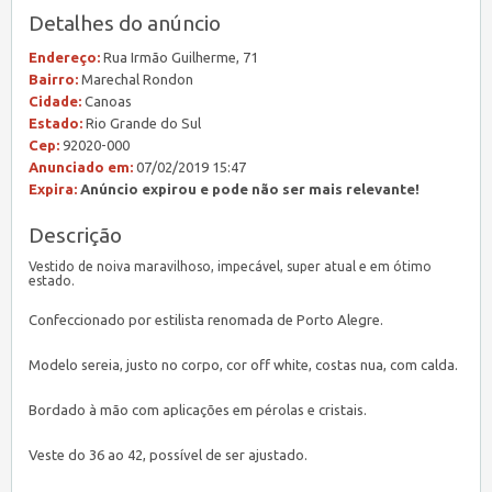
Detalhes do anúncio
Endereço:
Rua Irmão Guilherme, 71
Bairro:
Marechal Rondon
Cidade:
Canoas
Estado:
Rio Grande do Sul
Cep:
92020-000
Anunciado em:
07/02/2019 15:47
Expira:
Anúncio expirou e pode não ser mais relevante!
Descrição
Vestido de noiva maravilhoso, impecável, super atual e em ótimo
estado.
Confeccionado por estilista renomada de Porto Alegre.
Modelo sereia, justo no corpo, cor off white, costas nua, com calda.
Bordado à mão com aplicações em pérolas e cristais.
Veste do 36 ao 42, possível de ser ajustado.