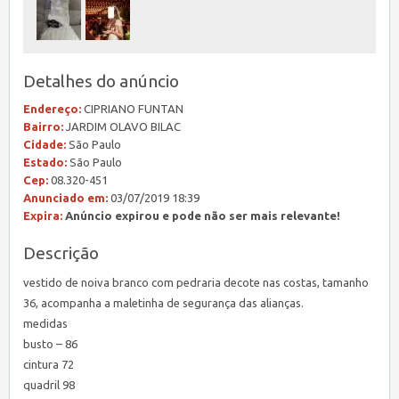
Detalhes do anúncio
Endereço:
CIPRIANO FUNTAN
Bairro:
JARDIM OLAVO BILAC
Cidade:
São Paulo
Estado:
São Paulo
Cep:
08.320-451
Anunciado em:
03/07/2019 18:39
Expira:
Anúncio expirou e pode não ser mais relevante!
Descrição
vestido de noiva branco com pedraria decote nas costas, tamanho
36, acompanha a maletinha de segurança das alianças.
medidas
busto – 86
cintura 72
quadril 98