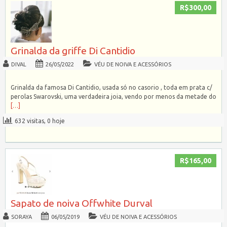
R$300,00
Grinalda da griffe Di Cantidio
DIVAL
26/05/2022
VÉU DE NOIVA E ACESSÓRIOS
Grinalda da famosa Di Cantidio, usada só no casorio , toda em prata c/
perolas Swarovski, uma verdadeira joia, vendo por menos da metade do
[…]
632 visitas, 0 hoje
R$165,00
Sapato de noiva Offwhite Durval
SORAYA
06/05/2019
VÉU DE NOIVA E ACESSÓRIOS