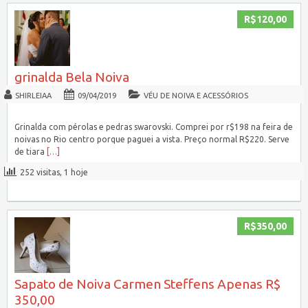
R$120,00
grinalda Bela Noiva
SHIRLEIAA
09/04/2019
VÉU DE NOIVA E ACESSÓRIOS
Grinalda com pérolas e pedras swarovski. Comprei por r$198 na feira de
noivas no Rio centro porque paguei a vista. Preço normal R$220. Serve
de tiara
[…]
252 visitas, 1 hoje
R$350,00
Sapato de Noiva Carmen Steffens Apenas R$
350,00