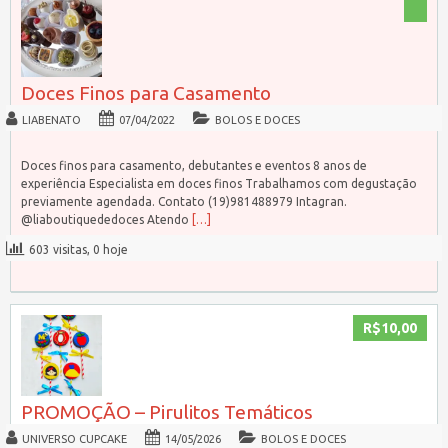
Doces Finos para Casamento
LIABENATO
07/04/2022
BOLOS E DOCES
Doces finos para casamento, debutantes e eventos 8 anos de
experiência Especialista em doces finos Trabalhamos com degustação
previamente agendada. Contato (19)981488979 Intagran.
@liaboutiquededoces Atendo
[…]
603 visitas, 0 hoje
R$10,00
PROMOÇÃO – Pirulitos Temáticos
UNIVERSO CUPCAKE
14/05/2026
BOLOS E DOCES