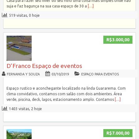
Casa para fazer seu niver do seu filho uma coisa mais simples onde não
suja e faz bagunça na sua casa espaço de 30 a
[…]
519 visitas, 0 hoje
R$3.000,00
D’Franco Espaço de eventos
FERNANDA Y SOUZA
03/10/2019
ESPAÇO PARA EVENTOS
Espaço rustico e aconchegante localizado na linda Guararema. Com
clima convidativo, contamos com salão com dois ambientes. Área
verde, piscina, deck, lagos, estacionamento amplo. Contamos
[…]
1403 visitas, 2 hoje
R$7.000,00