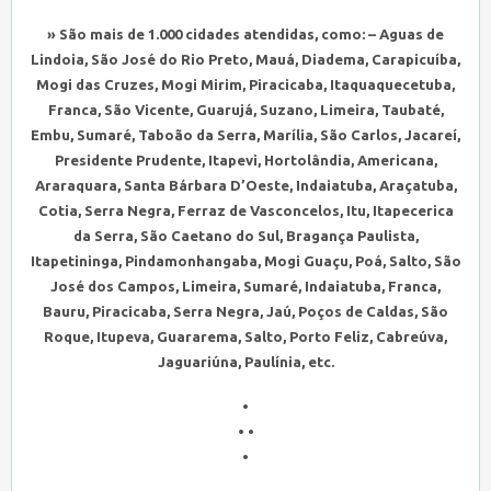
» São mais de 1.000 cidades atendidas, como: – Aguas de
Lindoia, São José do Rio Preto, Mauá, Diadema, Carapicuíba,
Mogi das Cruzes, Mogi Mirim, Piracicaba, Itaquaquecetuba,
Franca, São Vicente, Guarujá, Suzano, Limeira, Taubaté,
Embu, Sumaré, Taboão da Serra, Marília, São Carlos, Jacareí,
Presidente Prudente, Itapevi, Hortolândia, Americana,
Araraquara, Santa Bárbara D’Oeste, Indaiatuba, Araçatuba,
Cotia, Serra Negra, Ferraz de Vasconcelos, Itu, Itapecerica
da Serra, São Caetano do Sul, Bragança Paulista,
Itapetininga, Pindamonhangaba, Mogi Guaçu, Poá, Salto, São
José dos Campos, Limeira, Sumaré, Indaiatuba, Franca,
Bauru, Piracicaba, Serra Negra, Jaú, Poços de Caldas, São
Roque, Itupeva, Guararema, Salto, Porto Feliz, Cabreúva,
Jaguariúna, Paulínia, etc.
•
• •
•