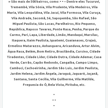
» São mais de 500 bairros, como: • • – Dentre eles Tucuruvi,
Tremembé, Vila Sônia, Vila Prudente, Vila Medeiros, Vila
Maria, Vila Leopoldina, Vila Jacuí, Vila Formosa, Vila Curuça,
Vila Andrade, Sacomã, Sé, Sapopemba, São Rafael, São
Miguel Paulista, São Lucas, Parelheiros, Rio Pequeno,
República, Raposo Tavares, Ponte Rasa, Penha, Parque do
Carmo, Pari, Lapa, Liberdade, Limão, Mandaqui, Marsilac,
Itaquera, Itaim Paulista, Iguatemi, Guaianases, Grajaú,
Ermelino Matarazzo, Anhanguera, Aricanduva, Artur Alvim,
Água Rasa, Belém, Bom Retiro, Brasilândia, Cursino, Cidade
Tiradentes, Cidade Líder, Cidade Dutra, Cidade Ademar, Casa
Verde, Carrão, Capão Redondo, Cangaíba, Campo Limpo,
Cambuci, Cachoeirinha, Jardim São Luis, Jardim Paulista,
Jardim Helena, Jardim Ângela, Jaraguá, Jaguaré, Jaçanã,
Santana, Santa Cecília, Vila Guilherme, Vila Matilde,
Freguesia do Ó, Bela Vista, Pirituba, etc.
•
• •
•