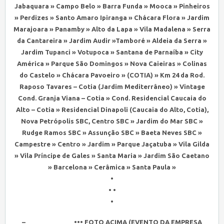
Jabaquara » Campo Belo » Barra Funda » Mooca » Pinheiros
» Perdizes » Santo Amaro Ipiranga » Chácara Flora » Jardim
Marajoara » Panamby » Alto da Lapa » Vila Madalena » Serra
da Cantareira » Jardim Audir »Tamboré » Aldeia da Serra »
Jardim Tupanci » Votupoca » Santana de Parnaíba » City
América » Parque São Domingos » Nova Caieiras » Colinas
do Castelo » Chácara Pavoeiro » (COTIA) » Km 24 da Rod.
Raposo Tavares – Cotia (Jardim Mediterrâneo) » Vintage
Cond. Granja Viana – Cotia » Cond. Residencial Caucaia do
Alto – Cotia » Residencial Dinapoli (Caucaia do Alto, Cotia),
Nova Petrópolis SBC, Centro SBC » Jardim do Mar SBC »
Rudge Ramos SBC » Assunção SBC » Baeta Neves SBC »
Campestre » Centro » Jardim » Parque Jaçatuba » Vila Gilda
» Vila Príncipe de Gales » Santa Maria » Jardim São Caetano
» Barcelona » Cerâmica » Santa Paula »
•
• •
•
– _____________ ••• FOTO ACIMA (EVENTO DA EMPRESA