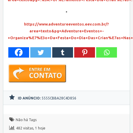
•
https://www.adventureeventos.eev.com.br/?
area=texto&pg=Adventure+Eventos+-
+Organiza%E7%E3o+Da+Festa+Do+Dia+Das+Crian%E7as+Nas+
ID ANÚNCIO:
5555CBBA28C4D856
Não há Tags
482 visitas, 1 hoje