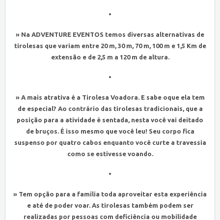
•
» Na ADVENTURE EVENTOS temos diversas alternativas de
tirolesas que variam entre 20 m, 30 m, 70 m, 100 m e 1,5 Km de
extensão e de 2,5 m a 120 m de altura.
•
» A mais atrativa é a Tirolesa Voadora. E sabe oque ela tem
de especial? Ao contrário das tirolesas tradicionais, que a
posição para a atividade é sentada, nesta você vai deitado
de bruços. É isso mesmo que você leu! Seu corpo fica
suspenso por quatro cabos enquanto você curte a travessia
como se estivesse voando.
•
» Tem opção para a família toda aproveitar esta experiência
e até de poder voar. As tirolesas também podem ser
realizadas por pessoas com deficiência ou mobilidade