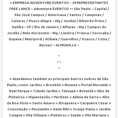
» EMPRESA ADVENTURE EVENTOS – 29 REPRESENTANTES
FREE LANCE – Adventure EVENTOS •• São Paulo – Capital /
São José Campos / Americana / Santos / Campinas /
Caieiras / Pouso Alegre – Mg / Jundiaí / Ribeirão Preto /
Itatiba – SP / Rio de Janeiro / Alfenas – Mg / Campos do
Jordão / Belo Horizonte – Mg / Limeira / Franca / Sorocaba /
Itupeva / Mairiporã / Atibaia / Guarulhos / Osasco / Cotia /
Barueri – ALPHAVILLE –
•
• •
•
» Atendemos também os principais bairros nobres de São
Paulo, como: Jardins » Brooklin » Moema » Portal Morumbi »
Real Parque » Cidade Jardim » Tatuapé » Butantã » Alto de
Pinheiros » Higienópolis » Perdizes » Aldeia da Serra » Alto
da Boa Vista » Santo Amaro » Ibirapuera » Cerqueira Cezar »
Consolação » Pacaembu » Itaim Bibi » Granja Viana » Jardim
Caiapiá » Vila Olímpia » Pinheiros » Saúde » Vila Mariana »