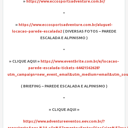
»
https://www.eccosportsadventure.com.br/
•
»
https://www.eccosportsadventure.com.br/aluguel-
locacao-parede-escalada2
( DIVERSAS FOTOS – PAREDE
ESCALADA E ALPINISMO )
•
» CLIQUE AQUI »
https://www.eventbrite.com.br/e/locacao-
parede-escalada-tickets-64421562628?
utm_campaign=new_event_email&utm_medium=email&utm_sou
( BRIEFING – PAREDE ESCALADA E ALPINISMO )
•
» CLIQUE AQUI »
https://www.adventureeventos.eev.com.br/?
area=texto&pg=.%3A.+Or%E7amento+Festa+Dia+Crian%E7as+