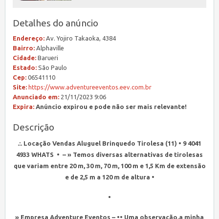
Detalhes do anúncio
Endereço:
Av. Yojiro Takaoka, 4384
Bairro:
Alphaville
Cidade:
Barueri
Estado:
São Paulo
Cep:
06541110
Site:
https://www.adventureeventos.eev.com.br
Anunciado em:
21/11/2023 9:06
Expira:
Anúncio expirou e pode não ser mais relevante!
Descrição
.:. Locação Vendas Aluguel Brinquedo Tirolesa (11) • 9 4041
4933 WHATS • – » Temos diversas alternativas de tirolesas
que variam entre 20 m, 30 m, 70 m, 100 m e 1,5 Km de extensão
e de 2,5 m a 120 m de altura •
•
» Empresa Adventure Eventos – •• Uma observação,a minha