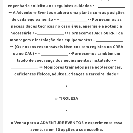
engenharia solicitou os seguintes cuidados • – _____________
•• A Adventure Eventos elabora uma planta com as posições
de cada equipamento • – _____________ •• Fornecemos as
necessidades técnicas no caso água, energia e a potência
necessária • -_____________ •• Fornecemos ART ou RRT de
montagem e instalação dos equipamentos – _____________
•• (Os nossos responsáveis técnicos tem registro no CREA
ou no CAU) • – _____________ ••Fornecemos também um
laudo de segurança dos equipamentos instalado • –
_____________ •• Monitores treinados para adolescentes,
deficientes físicos, adultos, crianças e terceira idade •
•
» TIROLESA
•
» Venha para a ADVENTURE EVENTOS e experimente essa
aventura em 10 opções a sua escolha.