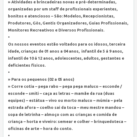
» Atividades e brincadeiras novas e pré-determinadas,
organizadas por um staff de profissionais experientes,
bonitos e atenciosos – São: Modelos, Recepcionistas,
Produtores, Gòs, Gentis Organizadores, Guias Profissionais,
Monitores Recreativos e Diversos Profissionais.
•
Os nossos eventos estão voltados para os idosos, terceira
idade, crianças de 01 anos a 04 anos, infantil de 5 á 9 anos,
infantil de 10 á 12 anos, adolescentes, adultos, gestantes e
deficientes físicos.
•
» Para os pequenos (02 a 05 anos)
» Corre cotia – pega rabo – pega pega maluco – esconde /
esconde – smiti – caça as letras – mamãe da rua (duas
equipes) – estátua – vivo ou morto maluco – múmia – pela
estrada afora – coelho sai da toca – meu mestre mandou –
sopa de letrinha – almoço com as crianças e comida de
criança – horta e viveiro: semear e colher – brinquedoteca –
oficinas de arte – hora do conto.
•