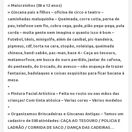
» Maiorzinhos (06 a 12 anos)
» Gincana pais e filhos – oficina de circo e teatro –
caminhadas maluquinha – Queimada, corre cotia, perna de
pau, telefone sem fio, cobra cega, gude, pião pega-pega, pula
corda – muita gente nem imagina o quanto isso é bom –
Futebol, tênis, minigolfe, além de canibal, pic-bandeira,
pigmeus, cdf, torta na cara, stopão, voleixiga, queimada
chinesa, hand-sabão, pac-man, base 4 – Caça ao tesouro,
metamorfose, em busca do ouro perdido, jantar do cafona,
do penteado, do trocado, do avesso – não esqueça de trazer
fantasias, badulaques e coisas esquisitas para ficar bacana à
mesa.
•
» Pintura Facial Artística – Feita no rosto ou nas mãos das
crianças! Com tinta atóxica – Varias cores – Vários modelos
•
» Organizamos Brincadeiras e Gincanas Antigas – Temos um
cadastro de 500 atividades: CAÇA AO TESOURO / POLICIA E
LADRÃO / CORRIDA DE SACO / DANÇA DAS CADEIRAS…