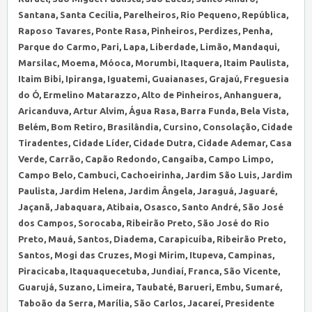
Santana, Santa Cecília, Parelheiros, Rio Pequeno, República,
Raposo Tavares, Ponte Rasa, Pinheiros, Perdizes, Penha,
Parque do Carmo, Pari, Lapa, Liberdade, Limão, Mandaqui,
Marsilac, Moema, Móoca, Morumbi, Itaquera, Itaim Paulista,
Itaim Bibi, Ipiranga, Iguatemi, Guaianases, Grajaú, Freguesia
do Ó, Ermelino Matarazzo, Alto de Pinheiros, Anhanguera,
Aricanduva, Artur Alvim, Água Rasa, Barra Funda, Bela Vista,
Belém, Bom Retiro, Brasilândia, Cursino, Consolação, Cidade
Tiradentes, Cidade Líder, Cidade Dutra, Cidade Ademar, Casa
Verde, Carrão, Capão Redondo, Cangaíba, Campo Limpo,
Campo Belo, Cambuci, Cachoeirinha, Jardim São Luis, Jardim
Paulista, Jardim Helena, Jardim Ângela, Jaraguá, Jaguaré,
Jaçanã, Jabaquara, Atibaia, Osasco, Santo André, São José
dos Campos, Sorocaba, Ribeirão Preto, São José do Rio
Preto, Mauá, Santos, Diadema, Carapicuíba, Ribeirão Preto,
Santos, Mogi das Cruzes, Mogi Mirim, Itupeva, Campinas,
Piracicaba, Itaquaquecetuba, Jundiaí, Franca, São Vicente,
Guarujá, Suzano, Limeira, Taubaté, Barueri, Embu, Sumaré,
Taboão da Serra, Marília, São Carlos, Jacareí, Presidente