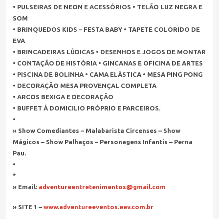
• PULSEIRAS DE NEON E ACESSÓRIOS • TELÃO LUZ NEGRA E
SOM
• BRINQUEDOS KIDS – FESTA BABY • TAPETE COLORIDO DE
EVA
• BRINCADEIRAS LÚDICAS • DESENHOS E JOGOS DE MONTAR
• CONTAÇÃO DE HISTÓRIA • GINCANAS E OFICINA DE ARTES
• PISCINA DE BOLINHA • CAMA ELÁSTICA • MESA PING PONG
• DECORAÇÃO MESA PROVENÇAL COMPLETA
• ARCOS BEXIGA E DECORAÇÃO
• BUFFET Á DOMICILIO PRÓPRIO E PARCEIROS.
•
» Show Comediantes – Malabarista Circenses – Show
Mágicos – Show Palhaços – Personagens Infantis – Perna
Pau.
•
*
» Email:
adventureentretenimentos@gmail.com
» SITE 1 –
www.adventureeventos.eev.com.br