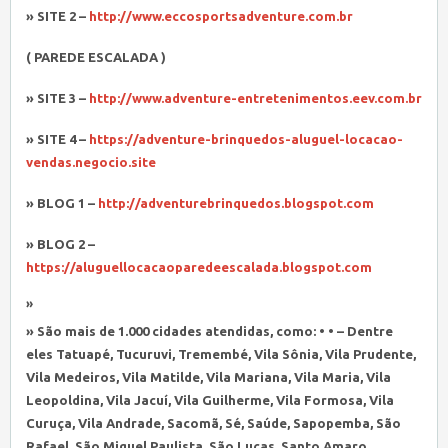
» SITE 2 –
http://www.eccosportsadventure.com.br
( PAREDE ESCALADA )
» SITE 3 –
http://www.adventure-entretenimentos.eev.com.br
» SITE 4 –
https://adventure-brinquedos-aluguel-locacao-
vendas.negocio.site
» BLOG 1 –
http://adventurebrinquedos.blogspot.com
» BLOG 2 –
https://aluguellocacaoparedeescalada.blogspot.com
»
» São mais de 1.000 cidades atendidas, como: • • – Dentre
eles Tatuapé, Tucuruvi, Tremembé, Vila Sônia, Vila Prudente,
Vila Medeiros, Vila Matilde, Vila Mariana, Vila Maria, Vila
Leopoldina, Vila Jacuí, Vila Guilherme, Vila Formosa, Vila
Curuça, Vila Andrade, Sacomã, Sé, Saúde, Sapopemba, São
Rafael, São Miguel Paulista, São Lucas, Santo Amaro,