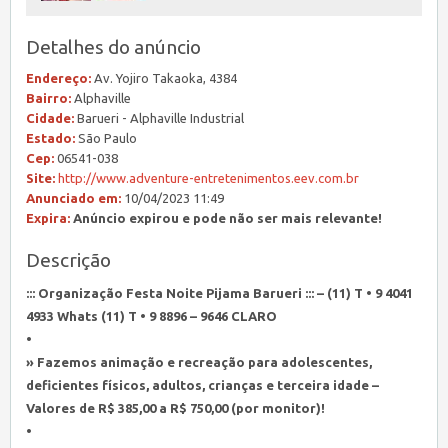
Detalhes do anúncio
Endereço:
Av. Yojiro Takaoka, 4384
Bairro:
Alphaville
Cidade:
Barueri - Alphaville Industrial
Estado:
São Paulo
Cep:
06541-038
Site:
http://www.adventure-entretenimentos.eev.com.br
Anunciado em:
10/04/2023 11:49
Expira:
Anúncio expirou e pode não ser mais relevante!
Descrição
::: Organização Festa Noite Pijama Barueri ::: – (11) T • 9 4041
4933 Whats (11) T • 9 8896 – 9646 CLARO
•
» Fazemos animação e recreação para adolescentes,
deficientes físicos, adultos, crianças e terceira idade –
Valores de R$ 385,00 a R$ 750,00 (por monitor)!
•