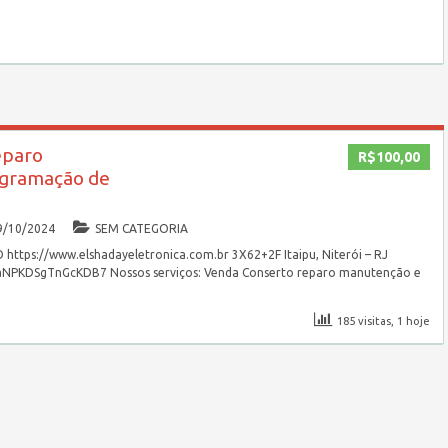
eparo
R$100,00
gramação de
9/10/2024
SEM CATEGORIA
s://www.elshadayeletronica.com.br 3X62+2F Itaipu, Niterói – RJ
BaNPKDSgTnGcKDB7 Nossos serviços: Venda Conserto reparo manutenção e
185 visitas, 1 hoje