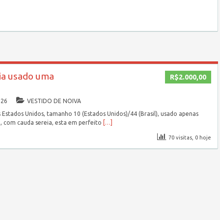
eia usado uma
R$2.000,00
026
VESTIDO DE NOIVA
Estados Unidos, tamanho 10 (Estados Unidos)/44 (Brasil), usado apenas
, com cauda sereia, esta em perfeito
[…]
70 visitas, 0 hoje