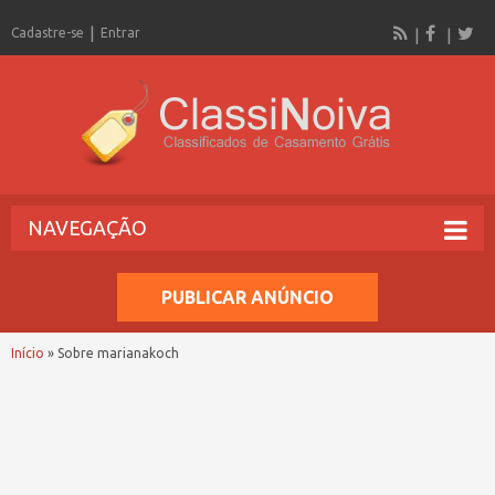
Cadastre-se
Entrar
NAVEGAÇÃO
PUBLICAR ANÚNCIO
Início
»
Sobre marianakoch