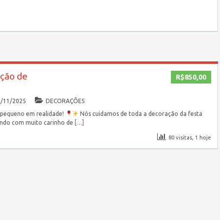
ção de
R$850,00
0/11/2025
DECORAÇÕES
 pequeno em realidade!
Nós cuidamos de toda a decoração da festa
ando com muito carinho de
[…]
80 visitas, 1 hoje