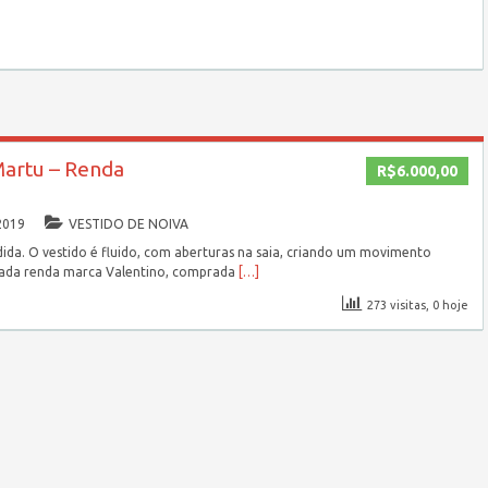
Martu – Renda
R$6.000,00
2019
VESTIDO DE NOIVA
ida. O vestido é fluido, com aberturas na saia, criando um movimento
lizada renda marca Valentino, comprada
[…]
273 visitas, 0 hoje