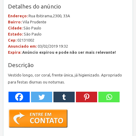
Detalhes do anúncio
Endereço:
Rua Ibitirama,2300, 33A
Bairro:
Vila Prudente
Cidade:
São Paulo
Estado:
São Paulo
Cep:
02131002
Anunciado em:
03/02/2019 19:32
Expira:
Anúncio expirou e pode não ser mais relevante!
Descrição
Vestido longo, cor coral, frente única, já higienizado. Apropriado
para festas diurnas ou noturnas.