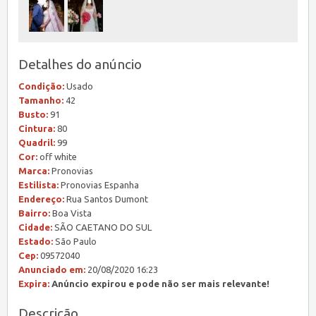
Detalhes do anúncio
Condição:
Usado
Tamanho:
42
Busto:
91
Cintura:
80
Quadril:
99
Cor:
off white
Marca:
Pronovias
Estilista:
Pronovias Espanha
Endereço:
Rua Santos Dumont
Bairro:
Boa Vista
Cidade:
SÃO CAETANO DO SUL
Estado:
São Paulo
Cep:
09572040
Anunciado em:
20/08/2020 16:23
Expira:
Anúncio expirou e pode não ser mais relevante!
Descrição