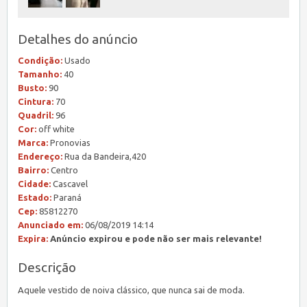
Detalhes do anúncio
Condição:
Usado
Tamanho:
40
Busto:
90
Cintura:
70
Quadril:
96
Cor:
off white
Marca:
Pronovias
Endereço:
Rua da Bandeira,420
Bairro:
Centro
Cidade:
Cascavel
Estado:
Paraná
Cep:
85812270
Anunciado em:
06/08/2019 14:14
Expira:
Anúncio expirou e pode não ser mais relevante!
Descrição
Aquele vestido de noiva clássico, que nunca sai de moda.