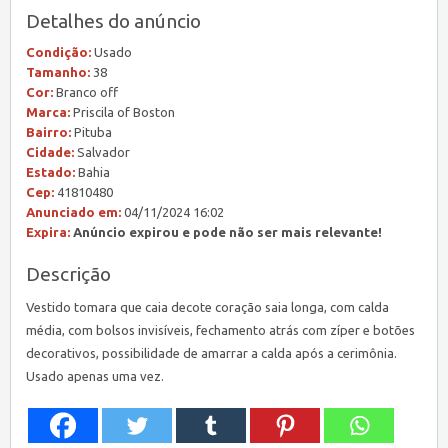
Detalhes do anúncio
Condição:
Usado
Tamanho:
38
Cor:
Branco off
Marca:
Priscila of Boston
Bairro:
Pituba
Cidade:
Salvador
Estado:
Bahia
Cep:
41810480
Anunciado em:
04/11/2024 16:02
Expira:
Anúncio expirou e pode não ser mais relevante!
Descrição
Vestido tomara que caia decote coração saia longa, com calda
média, com bolsos invisíveis, fechamento atrás com zíper e botões
decorativos, possibilidade de amarrar a calda após a cerimônia.
Usado apenas uma vez.