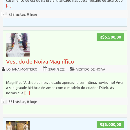
casamento de dia ou na praia, trançado nas costa, vestido de alça todo
[…]
739 visitas, 0 hoje
R$5.500,00
Vestido de Noiva Magnífico
LOHANA MONTEIRO
29/04/2022
VESTIDO DE NOIVA
Magnífico Vestido de noiva usado apenas na cerimônia, novíssimo! Viva
a sua grande história de amor com o modelo do criador Eslieb. As
noivas que
[…]
661 visitas, 0 hoje
R$5.000,00