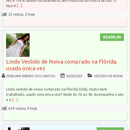
vez e 100% lavado na lavanderia, sem manchas ou marca de uso. O
laço é
[…]
23 visitas, 2 hoje
R$899,00
Lindo Vestido de Noiva comprado na Flórida,
usado única vez
EDIRLANE RIBEIRO DOS SANTOS
03/02/2022
VESTIDO DE NOIVA
Lindo vestido de noiva comprado na Flórida (USA), muito bem
trabalhado, usado uma única vez!! Veste do 36 ao 40. Acompanha o véu
e o
[…]
629 visitas, 0 hoje