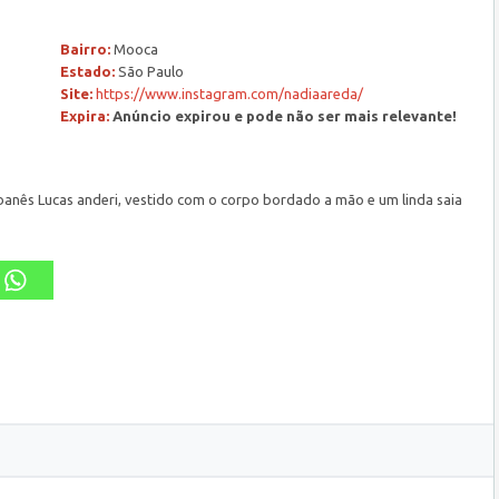
Bairro:
Mooca
Estado:
São Paulo
Site:
https://www.instagram.com/nadiaareda/
Expira:
Anúncio expirou e pode não ser mais relevante!
ibanês Lucas anderi, vestido com o corpo bordado a mão e um linda saia