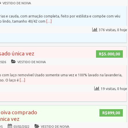
VESTIDO DE NOIVA
ias e cauda, com armação completa, feito por estilista e compõe com véu
to lindo, tamanho 40/42 com
[…]
376 visitas, 0 hoje
sado única vez
R$5.000,00
2026
VESTIDO DE NOIVA
do com laço removível Usado somente uma vez e 100% lavado na lavanderia,
so. O laço é
[…]
19 visitas, 0 hoje
Noiva comprado
R$899,00
única vez
OS
03/02/2022
VESTIDO DE NOIVA