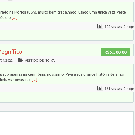
rado na Flórida (USA), muito bem trabalhado, usado uma única vez!! Veste
véu e o
[…]
628 visitas, 0 hoje
Magnífico
R$5.500,00
/04/2022
VESTIDO DE NOIVA
usado apenas na cerimônia, novíssimo! Viva a sua grande história de amor
ieb. As noivas que
[…]
661 visitas, 0 hoje