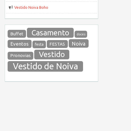
Vestido Noiva Boho
Casamento
Buffet
doces
Noiva
Eventos
FESTAS
festa
Vestido
Pronovias
Vestido de Noiva