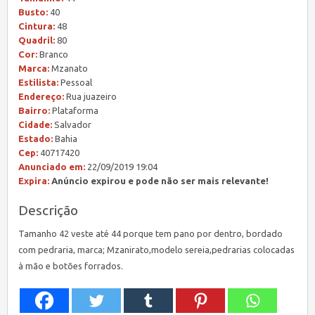
Busto:
40
Cintura:
48
Quadril:
80
Cor:
Branco
Marca:
Mzanato
Estilista:
Pessoal
Endereço:
Rua juazeiro
Bairro:
Plataforma
Cidade:
Salvador
Estado:
Bahia
Cep:
40717420
Anunciado em:
22/09/2019 19:04
Expira:
Anúncio expirou e pode não ser mais relevante!
Descrição
Tamanho 42 veste até 44 porque tem pano por dentro, bordado
com pedraria, marca; Mzanirato,modelo sereia,pedrarias colocadas
à mão e botões forrados.