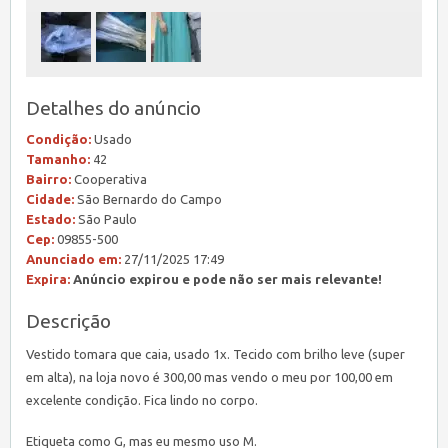
Detalhes do anúncio
Condição:
Usado
Tamanho:
42
Bairro:
Cooperativa
Cidade:
São Bernardo do Campo
Estado:
São Paulo
Cep:
09855-500
Anunciado em:
27/11/2025 17:49
Expira:
Anúncio expirou e pode não ser mais relevante!
Descrição
Vestido tomara que caia, usado 1x. Tecido com brilho leve (super
em alta), na loja novo é 300,00 mas vendo o meu por 100,00 em
excelente condição. Fica lindo no corpo.
Etiqueta como G, mas eu mesmo uso M.