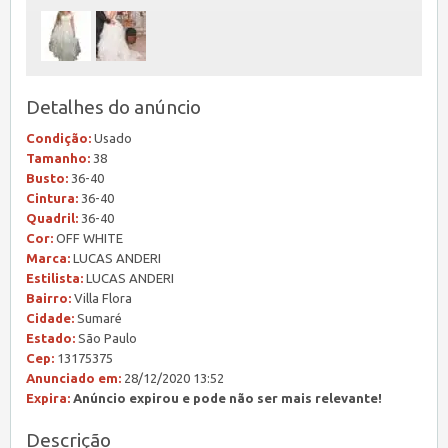
Detalhes do anúncio
Condição:
Usado
Tamanho:
38
Busto:
36-40
Cintura:
36-40
Quadril:
36-40
Cor:
OFF WHITE
Marca:
LUCAS ANDERI
Estilista:
LUCAS ANDERI
Bairro:
Villa Flora
Cidade:
Sumaré
Estado:
São Paulo
Cep:
13175375
Anunciado em:
28/12/2020 13:52
Expira:
Anúncio expirou e pode não ser mais relevante!
Descrição