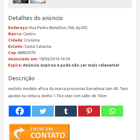
Detalhes do anúncio
Endereço:
Rua Pedro Benetton,106, Ap302
Bairro:
Centro
Cidade:
Criciúma
Estado:
Santa Catarina
Cep:
88802070
Anunciado em:
19/03/2019 16:39
Expira:
Anúncio expirou e pode não ser mais relevante!
Descrição
vestido modelo africa da marca pronovias barcelona tam 40. Tem
ajustes na cintura, tenho 1.74 e usei com salto de 10cm