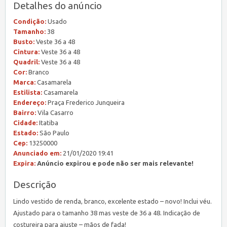
Detalhes do anúncio
Condição:
Usado
Tamanho:
38
Busto:
Veste 36 a 48
Cintura:
Veste 36 a 48
Quadril:
Veste 36 a 48
Cor:
Branco
Marca:
Casamarela
Estilista:
Casamarela
Endereço:
Praça Frederico Junqueira
Bairro:
Vila Casarro
Cidade:
Itatiba
Estado:
São Paulo
Cep:
13250000
Anunciado em:
21/01/2020 19:41
Expira:
Anúncio expirou e pode não ser mais relevante!
Descrição
Lindo vestido de renda, branco, excelente estado – novo! Inclui véu.
Ajustado para o tamanho 38 mas veste de 36 a 48. Indicação de
costureira para ajuste – mãos de fada!