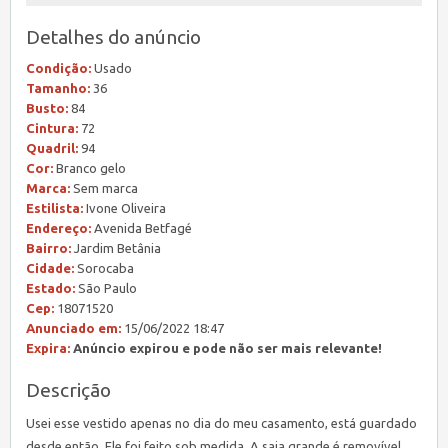
Detalhes do anúncio
Condição:
Usado
Tamanho:
36
Busto:
84
Cintura:
72
Quadril:
94
Cor:
Branco gelo
Marca:
Sem marca
Estilista:
Ivone Oliveira
Endereço:
Avenida Betfagé
Bairro:
Jardim Betânia
Cidade:
Sorocaba
Estado:
São Paulo
Cep:
18071520
Anunciado em:
15/06/2022 18:47
Expira:
Anúncio expirou e pode não ser mais relevante!
Descrição
Usei esse vestido apenas no dia do meu casamento, está guardado
desde então. Ele foi feito sob medida. A saia grande é removível,