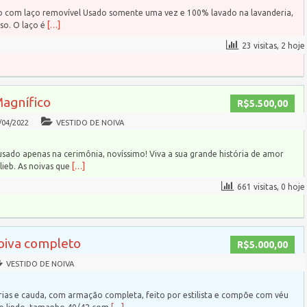
do com laço removível Usado somente uma vez e 100% lavado na lavanderia,
so. O laço é
[…]
23 visitas, 2 hoje
Magnífico
R$5.500,00
/04/2022
VESTIDO DE NOIVA
usado apenas na cerimônia, novíssimo! Viva a sua grande história de amor
ieb. As noivas que
[…]
661 visitas, 0 hoje
noiva completo
R$5.000,00
VESTIDO DE NOIVA
ias e cauda, com armação completa, feito por estilista e compõe com véu