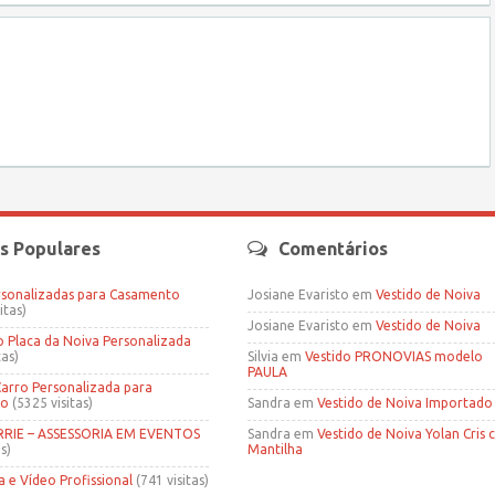
s Populares
Comentários
rsonalizadas para Casamento
Josiane Evaristo
em
Vestido de Noiva
itas)
Josiane Evaristo
em
Vestido de Noiva
Placa da Noiva Personalizada
tas)
Silvia
em
Vestido PRONOVIAS modelo
PAULA
Carro Personalizada para
to
(5325 visitas)
Sandra
em
Vestido de Noiva Importado
IE – ASSESSORIA EM EVENTOS
Sandra
em
Vestido de Noiva Yolan Cris
s)
Mantilha
a e Vídeo Profissional
(741 visitas)