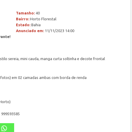
Tamanho:
40
Bairro:
Horto Florestal
Estado:
Bahia
Anunciado em:
11/11/2023 14:00
vante!
ilo sereia, mini cauda, manga curta soltinha e decote frontal
e fotos) em 02 camadas ambas com borda de renda
 Horto)
 999593585