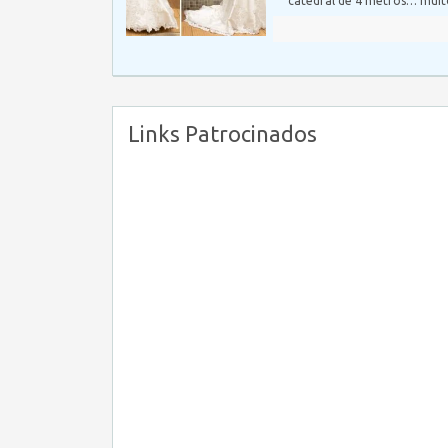
catedral de 4 metros… mui
Links Patrocinados