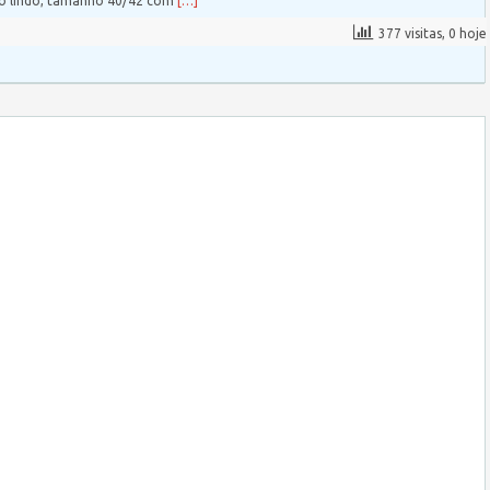
to lindo, tamanho 40/42 com
[…]
377 visitas, 0 hoje