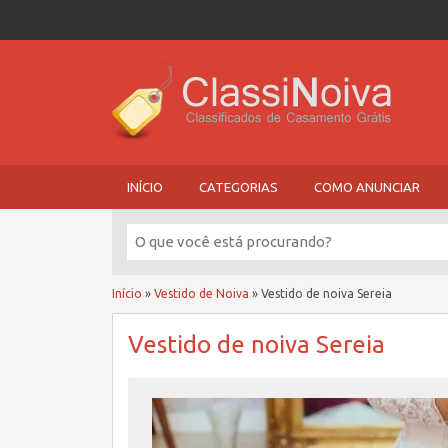
INÍCIO
CATEGORIAS
COMO ANUNCIAR
Início
»
Vestido de Noiva
»
Vestido de noiva Sereia
Vestido de noiva Sereia