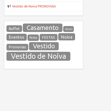
Vestido de Noiva PRONOVIAS
Casamento
Buffet
doces
Noiva
Eventos
FESTAS
festa
Vestido
Pronovias
Vestido de Noiva