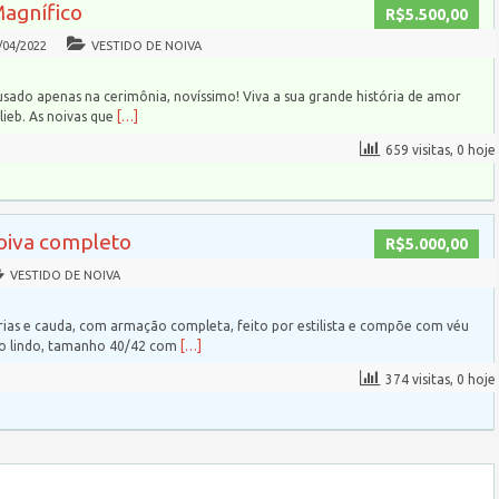
Magnífico
R$5.500,00
/04/2022
VESTIDO DE NOIVA
usado apenas na cerimônia, novíssimo! Viva a sua grande história de amor
ieb. As noivas que
[…]
659 visitas, 0 hoje
noiva completo
R$5.000,00
VESTIDO DE NOIVA
ias e cauda, com armação completa, feito por estilista e compõe com véu
to lindo, tamanho 40/42 com
[…]
374 visitas, 0 hoje