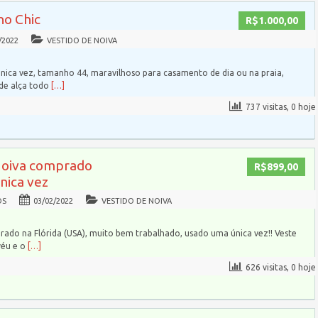
ho Chic
R$1.000,00
/2022
VESTIDO DE NOIVA
nica vez, tamanho 44, maravilhoso para casamento de dia ou na praia,
 de alça todo
[…]
737 visitas, 0 hoje
Noiva comprado
R$899,00
única vez
OS
03/02/2022
VESTIDO DE NOIVA
rado na Flórida (USA), muito bem trabalhado, usado uma única vez!! Veste
véu e o
[…]
626 visitas, 0 hoje