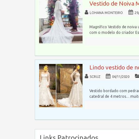
Vestido de Noiva 
LOHANA MONTEIRO
29
Magnífico Vestido de noiva 
com o modelo do criador Esl
Lindo vestido de 
SCRUZ
04/11/2020
Vestido bordado com pedrar
catedral de 4 metros… mui
Links Patrocinados