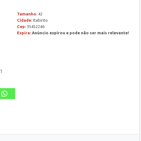
Tamanho:
42
Cidade:
Itabirito
Cep:
35452246
Expira:
Anúncio expirou e pode não ser mais relevante!
r)