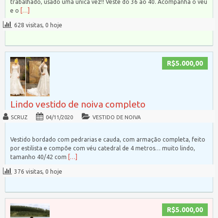
trabalhado, usado uma única vez!! Veste do 36 ao 40. Acompanha o véu
e o
[…]
628 visitas, 0 hoje
R$5.000,00
Lindo vestido de noiva completo
SCRUZ
04/11/2020
VESTIDO DE NOIVA
Vestido bordado com pedrarias e cauda, com armação completa, feito
por estilista e compõe com véu catedral de 4 metros… muito lindo,
tamanho 40/42 com
[…]
376 visitas, 0 hoje
R$5.000,00