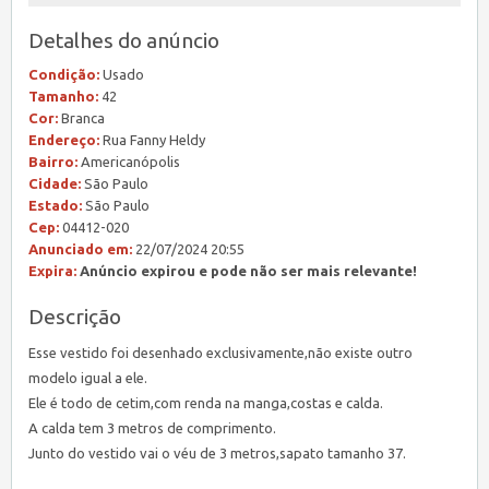
Detalhes do anúncio
Condição:
Usado
Tamanho:
42
Cor:
Branca
Endereço:
Rua Fanny Heldy
Bairro:
Americanópolis
Cidade:
São Paulo
Estado:
São Paulo
Cep:
04412-020
Anunciado em:
22/07/2024 20:55
Expira:
Anúncio expirou e pode não ser mais relevante!
Descrição
Esse vestido foi desenhado exclusivamente,não existe outro
modelo igual a ele.
Ele é todo de cetim,com renda na manga,costas e calda.
A calda tem 3 metros de comprimento.
Junto do vestido vai o véu de 3 metros,sapato tamanho 37.