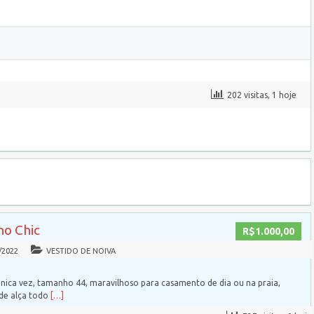
202 visitas, 1 hoje
ho Chic
R$1.000,00
/2022
VESTIDO DE NOIVA
nica vez, tamanho 44, maravilhoso para casamento de dia ou na praia,
 de alça todo
[…]