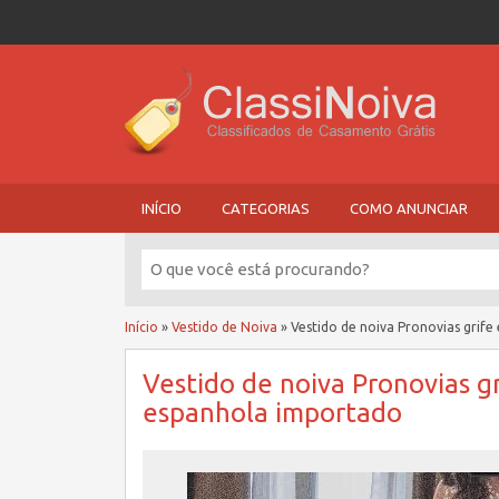
INÍCIO
CATEGORIAS
COMO ANUNCIAR
Início
»
Vestido de Noiva
»
Vestido de noiva Pronovias grif
Vestido de noiva Pronovias gr
espanhola importado