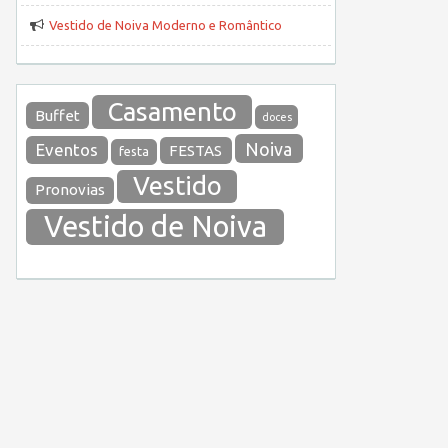
Vestido de Noiva Moderno e Romântico
Casamento
Buffet
doces
Noiva
Eventos
FESTAS
festa
Vestido
Pronovias
Vestido de Noiva