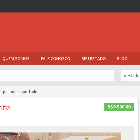
QUEM SOMOS
FALE CONOSCO
SEU ESTADO
BLOG
Vestido
e espanhola importado
ife
R$9.500,00