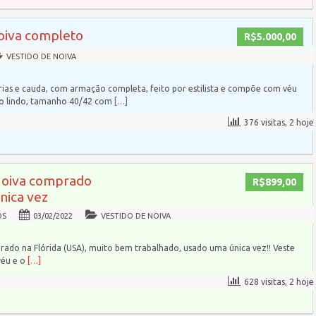
noiva completo
R$5.000,00
VESTIDO DE NOIVA
ias e cauda, com armação completa, feito por estilista e compõe com véu
to lindo, tamanho 40/42 com
[…]
376 visitas, 2 hoje
Noiva comprado
R$899,00
única vez
OS
03/02/2022
VESTIDO DE NOIVA
rado na Flórida (USA), muito bem trabalhado, usado uma única vez!! Veste
véu e o
[…]
628 visitas, 2 hoje