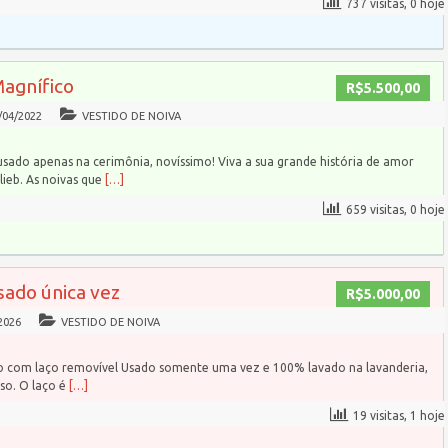
737 visitas, 0 hoje
Magnífico
R$5.500,00
/04/2022
VESTIDO DE NOIVA
usado apenas na cerimônia, novíssimo! Viva a sua grande história de amor
ieb. As noivas que
[…]
659 visitas, 0 hoje
sado única vez
R$5.000,00
2026
VESTIDO DE NOIVA
do com laço removível Usado somente uma vez e 100% lavado na lavanderia,
so. O laço é
[…]
19 visitas, 1 hoje