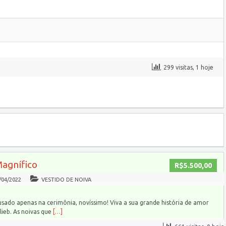
299 visitas, 1 hoje
Magnífico
R$5.500,00
/04/2022
VESTIDO DE NOIVA
usado apenas na cerimônia, novíssimo! Viva a sua grande história de amor
ieb. As noivas que
[…]