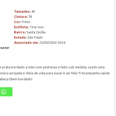
Tamanho:
40
Cintura:
78
Cor:
Preto
Estilista:
Tirar isso
Bairro:
Santa Cecília
Estado:
São Paulo
Anunciado em:
23/05/2024 16:54
vante!
 de prata bordado a mão com pedrarias e feito sob medida, usado uma
noiva arrojada e cheia de vida para ousar e ser feliz !!! Acompanha saiote
 cabeça tbem bordado!