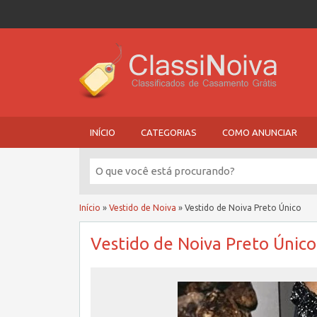
INÍCIO
CATEGORIAS
COMO ANUNCIAR
Início
»
Vestido de Noiva
»
Vestido de Noiva Preto Único
Vestido de Noiva Preto Único