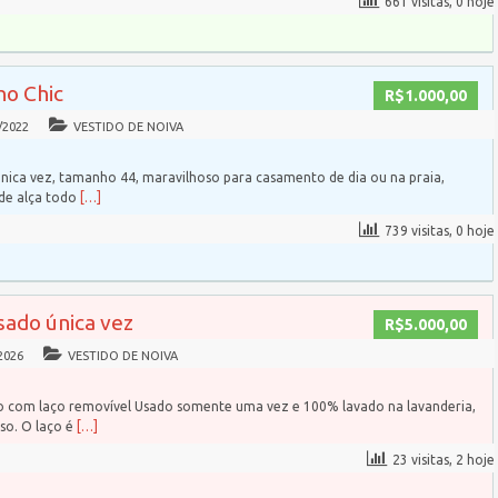
661 visitas, 0 hoje
ho Chic
R$1.000,00
/2022
VESTIDO DE NOIVA
nica vez, tamanho 44, maravilhoso para casamento de dia ou na praia,
 de alça todo
[…]
739 visitas, 0 hoje
sado única vez
R$5.000,00
2026
VESTIDO DE NOIVA
do com laço removível Usado somente uma vez e 100% lavado na lavanderia,
so. O laço é
[…]
23 visitas, 2 hoje