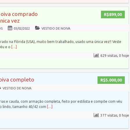
Noiva comprado
R$899,00
única vez
OS
03/02/2022
VESTIDO DE NOIVA
rado na Flórida (USA), muito bem trabalhado, usado uma única vez!! Veste
véu e o
[…]
629 visitas, 0 hoje
noiva completo
R$5.000,00
VESTIDO DE NOIVA
ias e cauda, com armação completa, feito por estilista e compõe com véu
to lindo, tamanho 40/42 com
[…]
377 visitas, 0 hoje