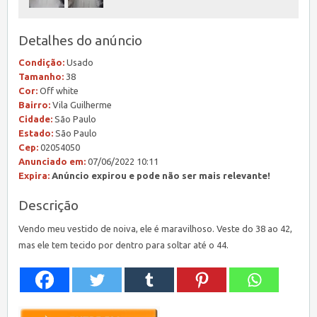
Detalhes do anúncio
Condição:
Usado
Tamanho:
38
Cor:
Off white
Bairro:
Vila Guilherme
Cidade:
São Paulo
Estado:
São Paulo
Cep:
02054050
Anunciado em:
07/06/2022 10:11
Expira:
Anúncio expirou e pode não ser mais relevante!
Descrição
Vendo meu vestido de noiva, ele é maravilhoso. Veste do 38 ao 42,
mas ele tem tecido por dentro para soltar até o 44.