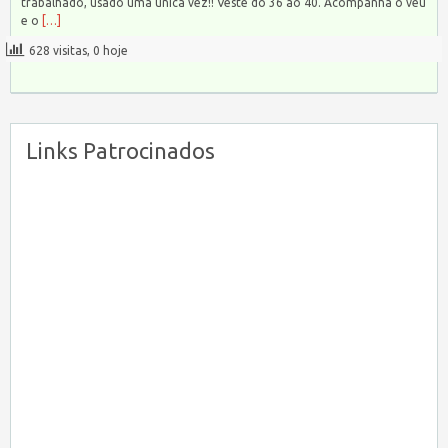
trabalhado, usado uma única vez!! Veste do 36 ao 40. Acompanha o véu
e o
[…]
628 visitas, 0 hoje
Links Patrocinados