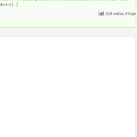
véu e o
[…]
628 visitas, 0 hoje