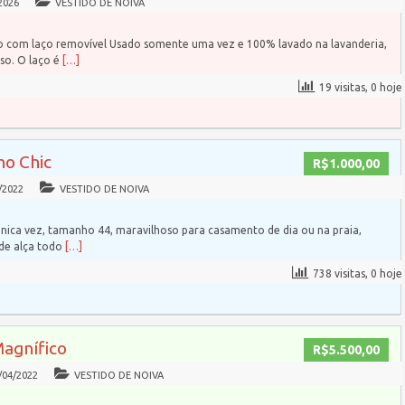
2026
VESTIDO DE NOIVA
do com laço removível Usado somente uma vez e 100% lavado na lavanderia,
so. O laço é
[…]
19 visitas, 0 hoje
ho Chic
R$1.000,00
/2022
VESTIDO DE NOIVA
nica vez, tamanho 44, maravilhoso para casamento de dia ou na praia,
 de alça todo
[…]
738 visitas, 0 hoje
Magnífico
R$5.500,00
/04/2022
VESTIDO DE NOIVA