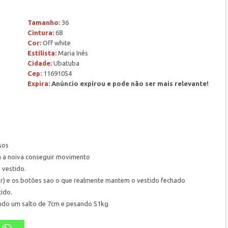
Tamanho:
36
Cintura:
68
Cor:
Off white
Estilista:
Maria Inês
Cidade:
Ubatuba
Cep:
11691054
Expira:
Anúncio expirou e pode não ser mais relevante!
sos
ra a noiva conseguir movimento
 vestido.
mar) e os botões sao o que realmente mantem o vestido fechado
ido.
sando um salto de 7cm e pesando 51kg