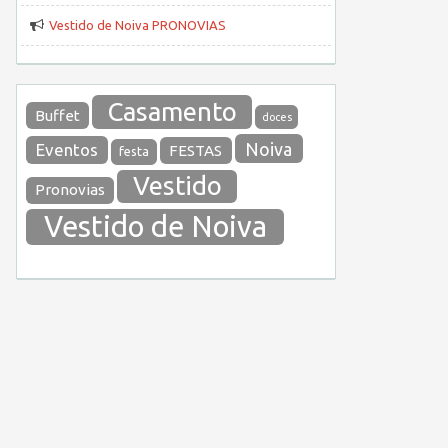
Vestido de Noiva PRONOVIAS
Casamento
Buffet
doces
Noiva
Eventos
FESTAS
festa
Vestido
Pronovias
Vestido de Noiva