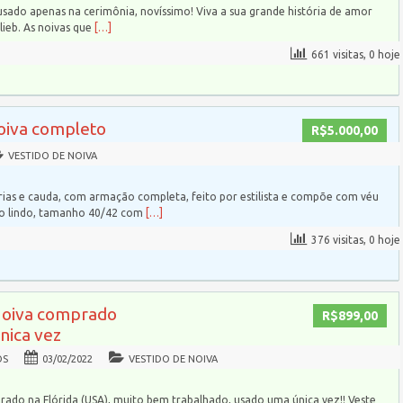
usado apenas na cerimônia, novíssimo! Viva a sua grande história de amor
ieb. As noivas que
[…]
661 visitas, 0 hoje
noiva completo
R$5.000,00
VESTIDO DE NOIVA
ias e cauda, com armação completa, feito por estilista e compõe com véu
to lindo, tamanho 40/42 com
[…]
376 visitas, 0 hoje
Noiva comprado
R$899,00
única vez
OS
03/02/2022
VESTIDO DE NOIVA
rado na Flórida (USA), muito bem trabalhado, usado uma única vez!! Veste