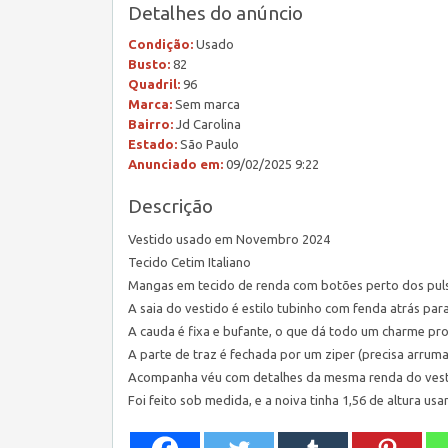
Detalhes do anúncio
Condição:
Usado
Busto:
82
Quadril:
96
Marca:
Sem marca
Bairro:
Jd Carolina
Estado:
São Paulo
Anunciado em:
09/02/2025 9:22
Descrição
Vestido usado em Novembro 2024
Tecido Cetim Italiano
Mangas em tecido de renda com botões perto dos pul
A saia do vestido é estilo tubinho com fenda atrás pa
A cauda é fixa e bufante, o que dá todo um charme pro
A parte de traz é fechada por um ziper (precisa arru
Acompanha véu com detalhes da mesma renda do vest
Foi feito sob medida, e a noiva tinha 1,56 de altura u