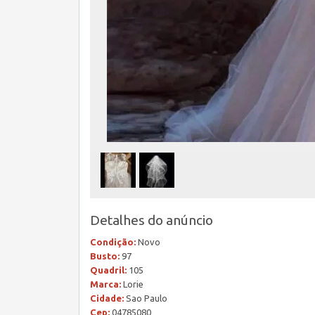
Detalhes do anúncio
Condição:
Novo
Busto:
97
Quadril:
105
Marca:
Lorie
Cidade:
Sao Paulo
Cep:
04785080