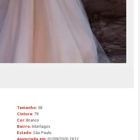
Tamanho:
38
Cintura:
79
Cor:
Branco
Bairro:
Interlagos
Estado:
São Paulo
Anunciado em:
01/09/2020 19:51