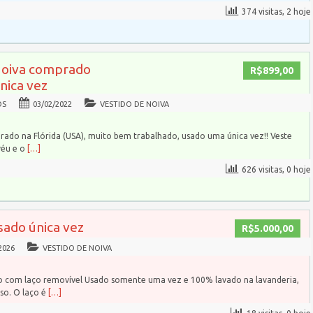
374 visitas, 2 hoje
Noiva comprado
R$899,00
única vez
OS
03/02/2022
VESTIDO DE NOIVA
rado na Flórida (USA), muito bem trabalhado, usado uma única vez!! Veste
véu e o
[…]
626 visitas, 0 hoje
sado única vez
R$5.000,00
2026
VESTIDO DE NOIVA
do com laço removível Usado somente uma vez e 100% lavado na lavanderia,
so. O laço é
[…]