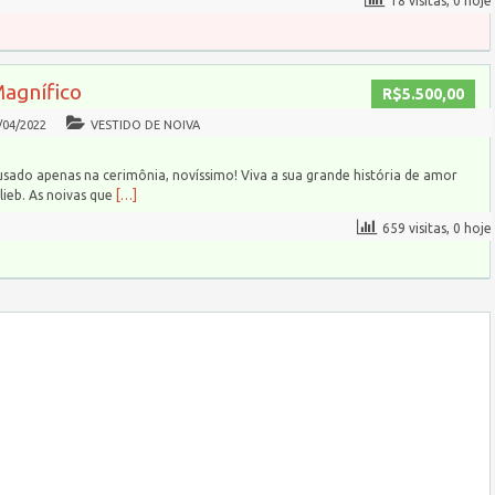
18 visitas, 0 hoje
Magnífico
R$5.500,00
/04/2022
VESTIDO DE NOIVA
usado apenas na cerimônia, novíssimo! Viva a sua grande história de amor
ieb. As noivas que
[…]
659 visitas, 0 hoje