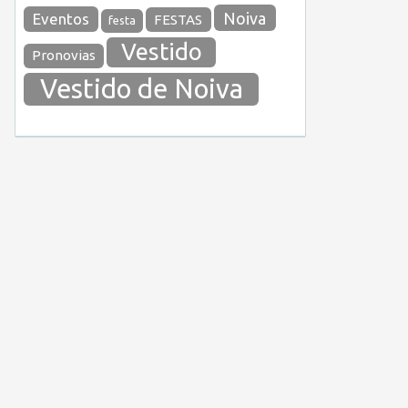
Noiva
Eventos
FESTAS
festa
Vestido
Pronovias
Vestido de Noiva