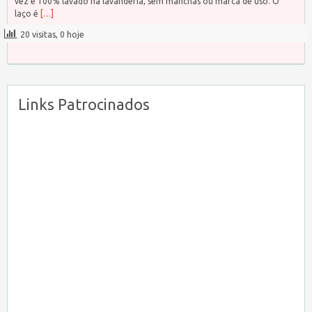
vez e 100% lavado na lavanderia, sem manchas ou marca de uso. O
laço é
[…]
20 visitas, 0 hoje
Links Patrocinados