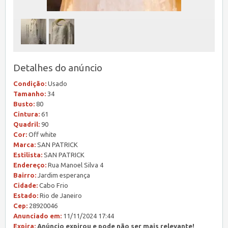
Detalhes do anúncio
Condição:
Usado
Tamanho:
34
Busto:
80
Cintura:
61
Quadril:
90
Cor:
Off white
Marca:
SAN PATRICK
Estilista:
SAN PATRICK
Endereço:
Rua Manoel Silva 4
Bairro:
Jardim esperança
Cidade:
Cabo Frio
Estado:
Rio de Janeiro
Cep:
28920046
Anunciado em:
11/11/2024 17:44
Expira:
Anúncio expirou e pode não ser mais relevante!