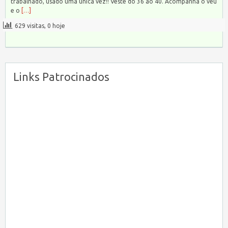
trabalhado, usado uma única vez!! Veste do 36 ao 40. Acompanha o véu
e o
[…]
629 visitas, 0 hoje
Links Patrocinados