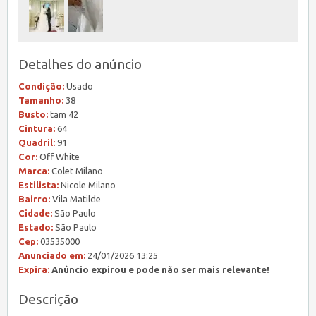
Detalhes do anúncio
Condição:
Usado
Tamanho:
38
Busto:
tam 42
Cintura:
64
Quadril:
91
Cor:
Off White
Marca:
Colet Milano
Estilista:
Nicole Milano
Bairro:
Vila Matilde
Cidade:
São Paulo
Estado:
São Paulo
Cep:
03535000
Anunciado em:
24/01/2026 13:25
Expira:
Anúncio expirou e pode não ser mais relevante!
Descrição