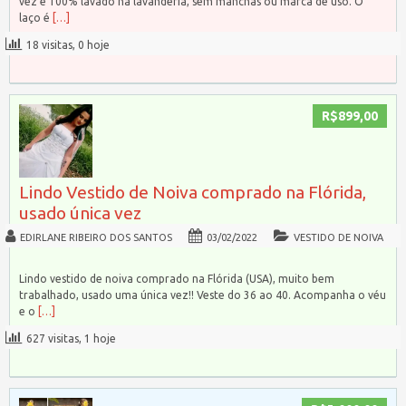
vez e 100% lavado na lavanderia, sem manchas ou marca de uso. O
laço é
[…]
18 visitas, 0 hoje
R$899,00
Lindo Vestido de Noiva comprado na Flórida,
usado única vez
EDIRLANE RIBEIRO DOS SANTOS
03/02/2022
VESTIDO DE NOIVA
Lindo vestido de noiva comprado na Flórida (USA), muito bem
trabalhado, usado uma única vez!! Veste do 36 ao 40. Acompanha o véu
e o
[…]
627 visitas, 1 hoje