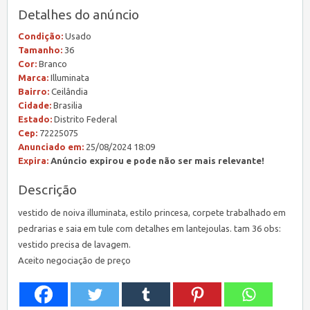
Detalhes do anúncio
Condição:
Usado
Tamanho:
36
Cor:
Branco
Marca:
Illuminata
Bairro:
Ceilândia
Cidade:
Brasilia
Estado:
Distrito Federal
Cep:
72225075
Anunciado em:
25/08/2024 18:09
Expira:
Anúncio expirou e pode não ser mais relevante!
Descrição
vestido de noiva illuminata, estilo princesa, corpete trabalhado em
pedrarias e saia em tule com detalhes em lantejoulas. tam 36 obs:
vestido precisa de lavagem.
Aceito negociação de preço