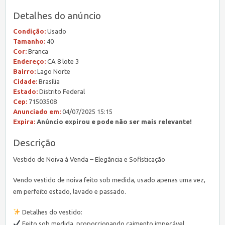
Detalhes do anúncio
Condição:
Usado
Tamanho:
40
Cor:
Branca
Endereço:
CA 8 lote 3
Bairro:
Lago Norte
Cidade:
Brasília
Estado:
Distrito Federal
Cep:
71503508
Anunciado em:
04/07/2025 15:15
Expira:
Anúncio expirou e pode não ser mais relevante!
Descrição
Vestido de Noiva à Venda – Elegância e Sofisticação
Vendo vestido de noiva feito sob medida, usado apenas uma vez,
em perfeito estado, lavado e passado.
Detalhes do vestido:
Feito sob medida, proporcionando caimento impecável