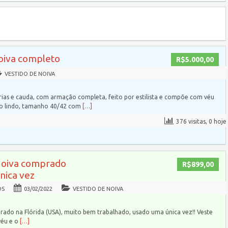
noiva completo
R$5.000,00
VESTIDO DE NOIVA
ias e cauda, com armação completa, feito por estilista e compõe com véu
to lindo, tamanho 40/42 com
[…]
376 visitas, 0 hoje
Noiva comprado
R$899,00
única vez
OS
03/02/2022
VESTIDO DE NOIVA
rado na Flórida (USA), muito bem trabalhado, usado uma única vez!! Veste
véu e o
[…]