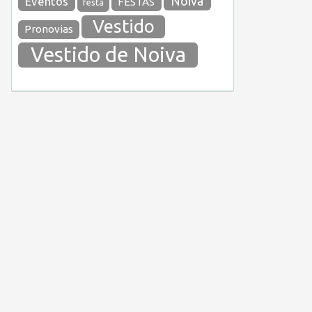
Noiva
Eventos
FESTAS
festa
Vestido
Pronovias
Vestido de Noiva