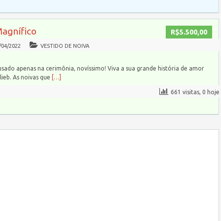
Magnífico
R$5.500,00
/04/2022
VESTIDO DE NOIVA
usado apenas na cerimônia, novíssimo! Viva a sua grande história de amor
ieb. As noivas que
[…]
661 visitas, 0 hoje