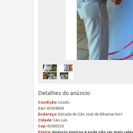
Detalhes do anúncio
Condição:
Usado
Cor:
65058658
Endereço:
Estrada de São José de Ribamar km1
Cidade:
São Luís
Cep:
65060520
Expira:
Anúncio expirou e pode não ser mais rele