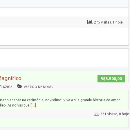
275 visitas, 1 hoje
Magnífico
R$5.500,00
/04/2022
VESTIDO DE NOIVA
usado apenas na cerimônia, novíssimo! Viva a sua grande história de amor
ieb. As noivas que
[…]
661 visitas, 0 hoje