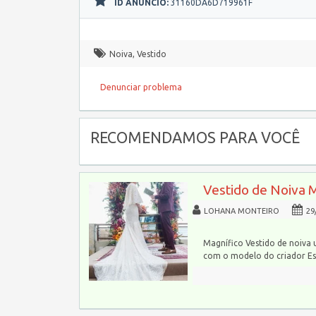
ID ANÚNCIO:
31160DA6D719961F
Noiva
,
Vestido
Denunciar problema
RECOMENDAMOS PARA VOCÊ
Vestido de Noiva 
LOHANA MONTEIRO
29
Magnífico Vestido de noiva 
com o modelo do criador Esl