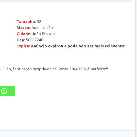
Tamanho:
38
Marca:
Joana Julião
Cidade:
João Pessoa
Cep:
58052240
Expira:
Anúncio expirou e pode não ser mais relevante!
ão, fabricação própria deles. Veste 38/40. Ele é perfeito!!!