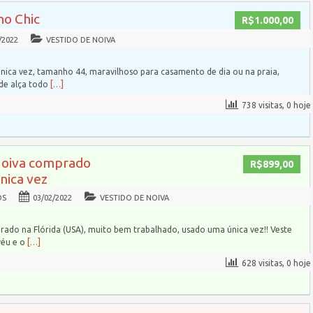
ho Chic
R$1.000,00
/2022
VESTIDO DE NOIVA
nica vez, tamanho 44, maravilhoso para casamento de dia ou na praia,
 de alça todo
[…]
738 visitas, 0 hoje
Noiva comprado
R$899,00
única vez
OS
03/02/2022
VESTIDO DE NOIVA
rado na Flórida (USA), muito bem trabalhado, usado uma única vez!! Veste
véu e o
[…]
628 visitas, 0 hoje