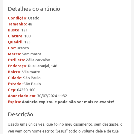
Detalhes do anúncio
Condição:
Usado
Tamanho:
48
Busto:
121
Cintura:
100
Quadril:
125
Cor:
Branco
Marca:
Sem marca
Estilista:
Zélia carvalho
Endereço:
Rua Laranjal, 146
Bairro:
Vila marte
Cidade:
São Paulo
Estado:
São Paulo
Cep:
04250-100
Anunciado em:
30/07/2024 11:32
Expira:
Anúncio expirou e pode não ser mais relevante!
Descrição
Usado uma única vez, que foi no meu casamento, sem desgaste, o
véu vem com nome escrito “Jesus” todo o volume dele é de tule,