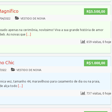
Magnífico
R$5.500,00
/04/2022
VESTIDO DE NOIVA
usado apenas na cerimônia, novíssimo! Viva a sua grande história de amor
ieb. As noivas que
[…]
659 visitas, 0 hoje
ho Chic
R$1.000,00
/2022
VESTIDO DE NOIVA
nica vez, tamanho 44, maravilhoso para casamento de dia ou na praia,
 de alça todo
[…]
737 visitas, 0 hoje