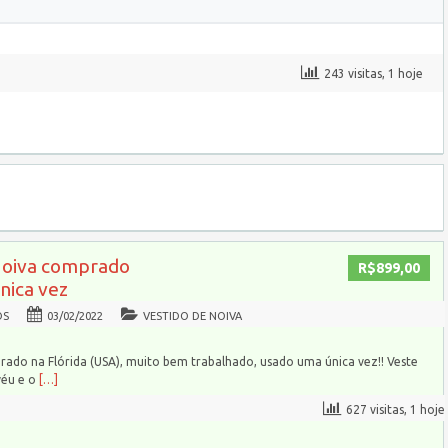
243 visitas, 1 hoje
Noiva comprado
R$899,00
única vez
OS
03/02/2022
VESTIDO DE NOIVA
rado na Flórida (USA), muito bem trabalhado, usado uma única vez!! Veste
véu e o
[…]
627 visitas, 1 hoje