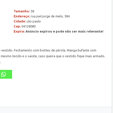
Tamanho:
38
Endereço:
rua joel jorge de melo, 384
Cidade:
são paulo
Cep:
04128080
Expira:
Anúncio expirou e pode não ser mais relevante!
do vestido. Fechamento com botões de pérola. Manga bufante com
esmo tecido e o saiote, caso queira que o vestido fique mais armado.
.