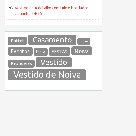
Vestido com detalhes em tule e bordados –
tamanho 34/36
Casamento
Buffet
doces
Noiva
Eventos
FESTAS
festa
Vestido
Pronovias
Vestido de Noiva