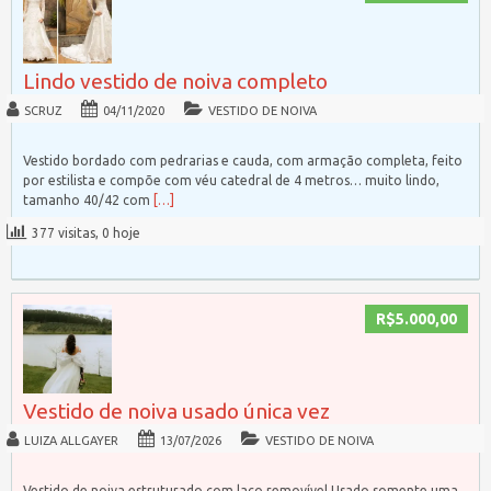
Lindo vestido de noiva completo
SCRUZ
04/11/2020
VESTIDO DE NOIVA
Vestido bordado com pedrarias e cauda, com armação completa, feito
por estilista e compõe com véu catedral de 4 metros… muito lindo,
tamanho 40/42 com
[…]
377 visitas, 0 hoje
R$5.000,00
Vestido de noiva usado única vez
LUIZA ALLGAYER
13/07/2026
VESTIDO DE NOIVA
Vestido de noiva estruturado com laço removível Usado somente uma