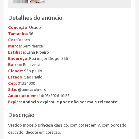
Detalhes do anúncio
Condição:
Usado
Tamanho:
36
Cor:
Branco
Marca:
Sem marca
Estilista:
Lena Ribeiro
Endereço:
Rua major Diogo, 556
Bairro:
Bela vista
Cidade:
São paulo
Estado:
São Paulo
Cep:
01324000
Site:
@anecaroliners
Anunciado em:
14/05/2026 10:25
Expira:
Anúncio expirou e pode não ser mais relevante!
Descrição
Vestido modelo princesa clássico, com corset em V, com bordado
delicado, decote em coração.