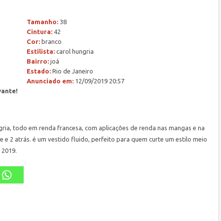
Tamanho:
38
Cintura:
42
Cor:
branco
Estilista:
carol hungria
Bairro:
joá
Estado:
Rio de Janeiro
Anunciado em:
12/09/2019 20:57
vante!
hungria, todo em renda francesa, com aplicações de renda nas mangas e na
te e 2 atrás. é um vestido fluido, perfeito para quem curte um estilo meio
 2019.