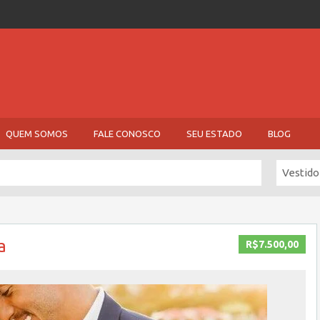
QUEM SOMOS
FALE CONOSCO
SEU ESTADO
BLOG
Vestido
a
R$7.500,00