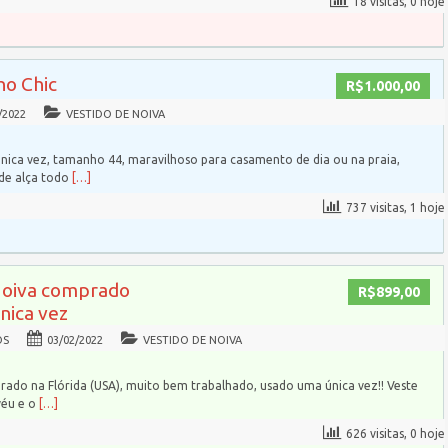
18 visitas, 0 hoje
ho Chic
R$1.000,00
/2022
VESTIDO DE NOIVA
nica vez, tamanho 44, maravilhoso para casamento de dia ou na praia,
 de alça todo
[…]
737 visitas, 1 hoje
Noiva comprado
R$899,00
única vez
OS
03/02/2022
VESTIDO DE NOIVA
rado na Flórida (USA), muito bem trabalhado, usado uma única vez!! Veste
véu e o
[…]
626 visitas, 0 hoje