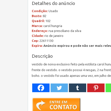
Detalhes do anúncio
Condição:
Usado
Busto:
82
Quadril:
102
Marca:
carol hungria
Endereço:
rua presciliano da silva
Cidade:
rio de janeiro
Cep:
22611130
Expira:
Anúncio expirou e pode não ser mais rele
Descrição
vestido de noiva exclusivo feito pela estilista carol 
frente do vestido. o vestido possui 4 nesgas, 2 na fren
boho. o vestido foi usado apenas uma vez, em julho de