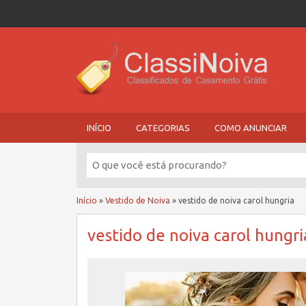
INÍCIO
CATEGORIAS
COMO ANUNCIAR
Início
»
Vestido de Noiva
»
vestido de noiva carol hungria
vestido de noiva carol hungri