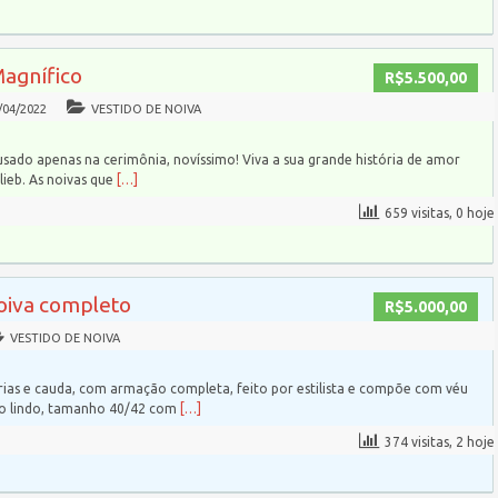
Magnífico
R$5.500,00
/04/2022
VESTIDO DE NOIVA
usado apenas na cerimônia, novíssimo! Viva a sua grande história de amor
ieb. As noivas que
[…]
659 visitas, 0 hoje
noiva completo
R$5.000,00
VESTIDO DE NOIVA
ias e cauda, com armação completa, feito por estilista e compõe com véu
to lindo, tamanho 40/42 com
[…]
374 visitas, 2 hoje