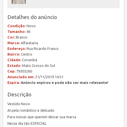
Detalhes do anúncio
Condição:
Novo
Tamanho:
46
Cor:
Branco
Marca:
Alfaiataria
Endereço:
Rua Ricardo Franco
Bairro:
Centro
Cidade:
Corumbá
Estado:
Mato Grosso do Sul
Cep:
79303260
Anunciado em:
21/11/2019 14:51
Expira:
Anúncio expirou e pode não ser mais relevante!
Descrição
Vestido Novo
Aí pela romântico e delicado
Para noivas que querem deixar sua marca
Nesse dia tão ESPECIAL