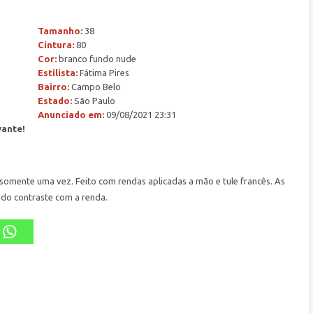
Tamanho:
38
Cintura:
80
Cor:
branco fundo nude
Estilista:
Fátima Pires
Bairro:
Campo Belo
Estado:
São Paulo
Anunciado em:
09/08/2021 23:31
vante!
somente uma vez. Feito com rendas aplicadas a mão e tule francês. As
ndo contraste com a renda.