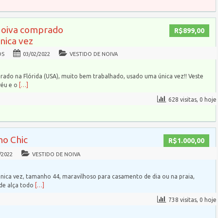
Noiva comprado
R$899,00
única vez
OS
03/02/2022
VESTIDO DE NOIVA
rado na Flórida (USA), muito bem trabalhado, usado uma única vez!! Veste
véu e o
[…]
628 visitas, 0 hoje
ho Chic
R$1.000,00
/2022
VESTIDO DE NOIVA
nica vez, tamanho 44, maravilhoso para casamento de dia ou na praia,
 de alça todo
[…]
738 visitas, 0 hoje