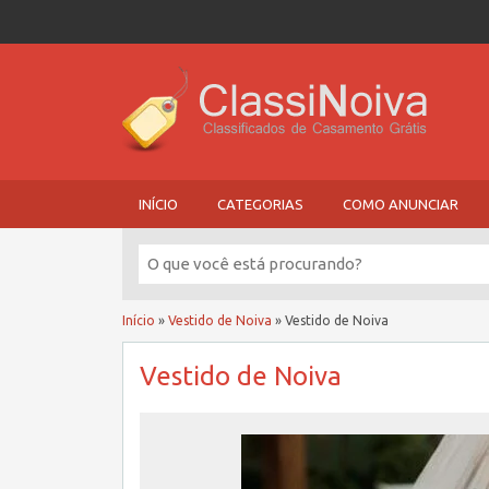
INÍCIO
CATEGORIAS
COMO ANUNCIAR
Início
»
Vestido de Noiva
»
Vestido de Noiva
Vestido de Noiva