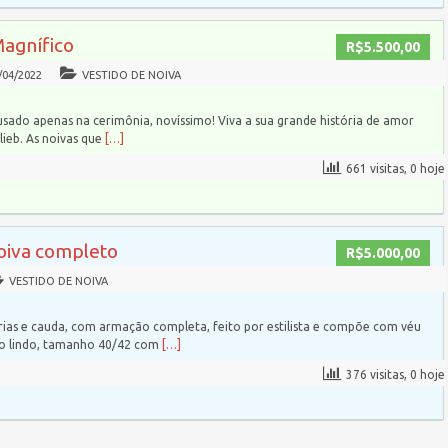
Magnífico
R$5.500,00
/04/2022
VESTIDO DE NOIVA
usado apenas na cerimônia, novíssimo! Viva a sua grande história de amor
ieb. As noivas que
[…]
661 visitas, 0 hoje
noiva completo
R$5.000,00
VESTIDO DE NOIVA
ias e cauda, com armação completa, feito por estilista e compõe com véu
to lindo, tamanho 40/42 com
[…]
376 visitas, 0 hoje