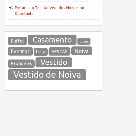
Pintura em Tela Ao Vivo dos Noivos ou
Debutante
Casamento
Buffet
doces
Noiva
Eventos
FESTAS
festa
Vestido
Pronovias
Vestido de Noiva