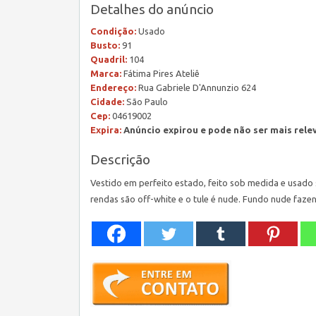
Detalhes do anúncio
Condição:
Usado
Busto:
91
Quadril:
104
Marca:
Fátima Pires Ateliê
Endereço:
Rua Gabriele D'Annunzio 624
Cidade:
São Paulo
Cep:
04619002
Expira:
Anúncio expirou e pode não ser mais rele
Descrição
Vestido em perfeito estado, feito sob medida e usado 
rendas são off-white e o tule é nude. Fundo nude faze