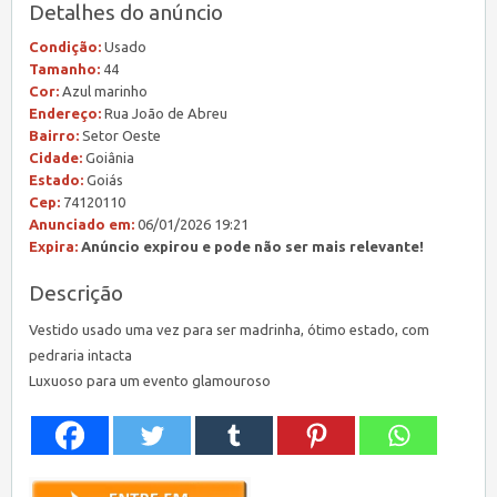
Detalhes do anúncio
Condição:
Usado
Tamanho:
44
Cor:
Azul marinho
Endereço:
Rua João de Abreu
Bairro:
Setor Oeste
Cidade:
Goiânia
Estado:
Goiás
Cep:
74120110
Anunciado em:
06/01/2026 19:21
Expira:
Anúncio expirou e pode não ser mais relevante!
Descrição
Vestido usado uma vez para ser madrinha, ótimo estado, com
pedraria intacta
Luxuoso para um evento glamouroso